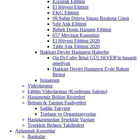
Kızamık Eğitimi
El Hijyeni Eğitimi
EKG Eğitimi
09.Şubat Dünya Sigara Bırakma Günü
Sıfır Atık Eğitimi
Bebek Dostu Hastane Eğitimi
657 Mevzuat Kanunları
El Hijyeni Eğitimi 2020
Tıbbi Atık Eğitimi 2020
Hakkari Devlet Hastanesi Haberler
Op.Dr.Cafer İkbal GÜLSEVER'in başarılı
ameliyatı
Hakkari Devlet Hastanesi Evde Bakım
Birimi
Instagram
Videolarımız
Eğitim Videolarımız (Konferans Salonu)
Hastanemiz Bölüm Resimleri
İletişim & Tanıtım Faaliyetleri
Sağlık Takvimi
Toplantı ve Organizasyonlar
Hastalarımızdan Teşekkür Yazıları
Teşekkür Belgesi Takdimleri
Anlaşmalı Kurumlar
Bankalar