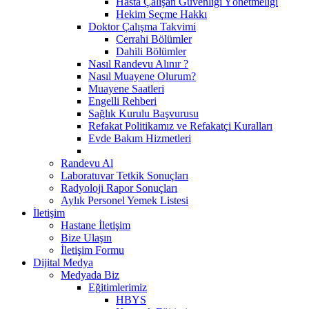
Hasta Çalışan Güvenliği Yönetmeliği
Hekim Seçme Hakkı
Doktor Çalışma Takvimi
Cerrahi Bölümler
Dahili Bölümler
Nasıl Randevu Alınır ?
Nasıl Muayene Olurum?
Muayene Saatleri
Engelli Rehberi
Sağlık Kurulu Başvurusu
Refakat Politikamız ve Refakatçi Kuralları
Evde Bakım Hizmetleri
Randevu Al
Laboratuvar Tetkik Sonuçları
Radyoloji Rapor Sonuçları
Aylık Personel Yemek Listesi
İletişim
Hastane İletişim
Bize Ulaşın
İletişim Formu
Dijital Medya
Medyada Biz
Eğitimlerimiz
HBYS