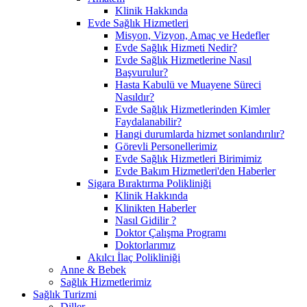
Klinik Hakkında
Evde Sağlık Hizmetleri
Misyon, Vizyon, Amaç ve Hedefler
Evde Sağlık Hizmeti Nedir?
Evde Sağlık Hizmetlerine Nasıl
Başvurulur?
Hasta Kabulü ve Muayene Süreci
Nasıldır?
Evde Sağlık Hizmetlerinden Kimler
Faydalanabilir?
Hangi durumlarda hizmet sonlandırılır?
Görevli Personellerimiz
Evde Sağlık Hizmetleri Birimimiz
Evde Bakım Hizmetleri'den Haberler
Sigara Bıraktırma Polikliniği
Klinik Hakkında
Klinikten Haberler
Nasıl Gidilir ?
Doktor Çalışma Programı
Doktorlarımız
Akılcı İlaç Polikliniği
Anne & Bebek
Sağlık Hizmetlerimiz
Sağlık Turizmi
Diller