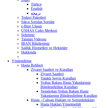
Türkçe
English
برمجة
Tedavi Paketleri
Sıkça Sorulan Sorular
e-Bize Ulaşın
USHAŞ Çağrı Merkezi
Şehrimiz
Tanıtım Videosu
IBAN Bilgilerimiz
Sağlık Hizmetleri ve Hekimler
Hakkında
Yönlendirme
Hasta Rehberi
Ziyaret Saatleri ve Kuralları
Ziyaret Saatleri
Yataklı Servis Kuralları
Yoğun Bakım Hasta Yakınlarının
Bilgilendirilme Kuralları
Yenidoğan Yoğun Bakım Hasta
Yakınlarının Bilgilendirilme Kuralları
Hasta - Çalışan Hakları ve Sorumlulukları
Hasta Hakları Yönetmeliği