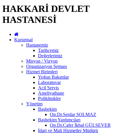
HAKKARİ DEVLET
HASTANESİ
Kurumsal
Hastanemiz
Tarihçemiz
Değerlerimiz
Misyon / Vizyon
Organizasyon Şeması
Hizmet Birimleri
Yoğun Bakımlar
Laboratuvar
Acil Servis
Ameliyathane
Poliklinikler
Yönetim
Başhekim
Op.Dr.Serdar SOLMAZ
Başhekim Yardımcıları
Op.Dr.Cafer İkbal GÜLSEVER
İdari ve Mali Hizmetler Müdürü