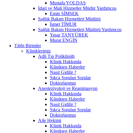
Mustafa YOLDAŞ
İdari ve Mali Hizmetler Müdür Yardımcısı
Emin ŞİMŞEK
Sağlık Bakım Hizmetleri Müdürü
İsmet TİMUR
Sağlık Bakım Hizmetleri Müdürü Yardımcısı
Yaşar TANYÜREK
Murat ENGİN
Tıbbi Birimler
Kliniklerimiz
Adli Tıp Polikliniği
Klinik Hakkında
Klinikten Haberler
Nasıl Gidilir ?
Sıkça Sorulan Sorular
Doktorlarımız
Anesteziyoloji ve Reanimasyon
Klinik Hakkında
Klinikten Haberler
Nasıl Gidilir ?
Sıkça Sorulan Sorular
Doktorlarımız
Aile Hekimi
Klinik Hakkında
Klinikten Haberler