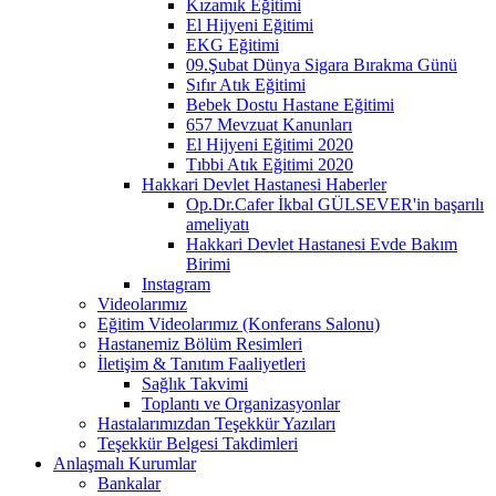
Kızamık Eğitimi
El Hijyeni Eğitimi
EKG Eğitimi
09.Şubat Dünya Sigara Bırakma Günü
Sıfır Atık Eğitimi
Bebek Dostu Hastane Eğitimi
657 Mevzuat Kanunları
El Hijyeni Eğitimi 2020
Tıbbi Atık Eğitimi 2020
Hakkari Devlet Hastanesi Haberler
Op.Dr.Cafer İkbal GÜLSEVER'in başarılı
ameliyatı
Hakkari Devlet Hastanesi Evde Bakım
Birimi
Instagram
Videolarımız
Eğitim Videolarımız (Konferans Salonu)
Hastanemiz Bölüm Resimleri
İletişim & Tanıtım Faaliyetleri
Sağlık Takvimi
Toplantı ve Organizasyonlar
Hastalarımızdan Teşekkür Yazıları
Teşekkür Belgesi Takdimleri
Anlaşmalı Kurumlar
Bankalar