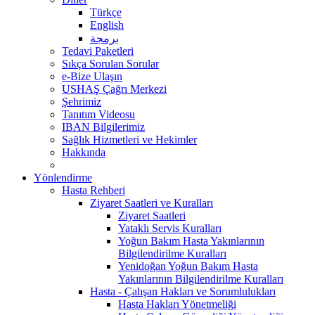
Türkçe
English
برمجة
Tedavi Paketleri
Sıkça Sorulan Sorular
e-Bize Ulaşın
USHAŞ Çağrı Merkezi
Şehrimiz
Tanıtım Videosu
IBAN Bilgilerimiz
Sağlık Hizmetleri ve Hekimler
Hakkında
Yönlendirme
Hasta Rehberi
Ziyaret Saatleri ve Kuralları
Ziyaret Saatleri
Yataklı Servis Kuralları
Yoğun Bakım Hasta Yakınlarının
Bilgilendirilme Kuralları
Yenidoğan Yoğun Bakım Hasta
Yakınlarının Bilgilendirilme Kuralları
Hasta - Çalışan Hakları ve Sorumlulukları
Hasta Hakları Yönetmeliği