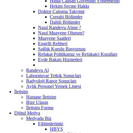
Hasta Çalışan Güvenliği Yönetmeliği
Hekim Seçme Hakkı
Doktor Çalışma Takvimi
Cerrahi Bölümler
Dahili Bölümler
Nasıl Randevu Alınır ?
Nasıl Muayene Olurum?
Muayene Saatleri
Engelli Rehberi
Sağlık Kurulu Başvurusu
Refakat Politikamız ve Refakatçi Kuralları
Evde Bakım Hizmetleri
Randevu Al
Laboratuvar Tetkik Sonuçları
Radyoloji Rapor Sonuçları
Aylık Personel Yemek Listesi
İletişim
Hastane İletişim
Bize Ulaşın
İletişim Formu
Dijital Medya
Medyada Biz
Eğitimlerimiz
HBYS