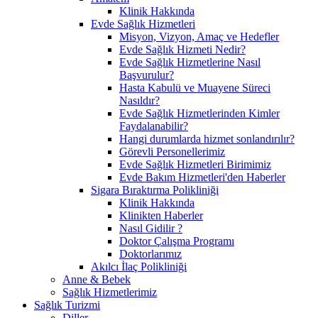
Klinik Hakkında
Evde Sağlık Hizmetleri
Misyon, Vizyon, Amaç ve Hedefler
Evde Sağlık Hizmeti Nedir?
Evde Sağlık Hizmetlerine Nasıl
Başvurulur?
Hasta Kabulü ve Muayene Süreci
Nasıldır?
Evde Sağlık Hizmetlerinden Kimler
Faydalanabilir?
Hangi durumlarda hizmet sonlandırılır?
Görevli Personellerimiz
Evde Sağlık Hizmetleri Birimimiz
Evde Bakım Hizmetleri'den Haberler
Sigara Bıraktırma Polikliniği
Klinik Hakkında
Klinikten Haberler
Nasıl Gidilir ?
Doktor Çalışma Programı
Doktorlarımız
Akılcı İlaç Polikliniği
Anne & Bebek
Sağlık Hizmetlerimiz
Sağlık Turizmi
Diller