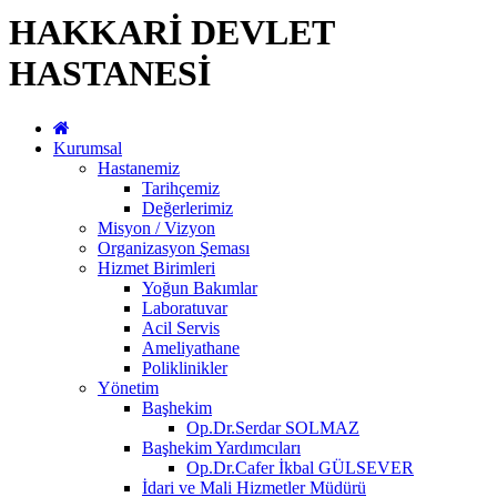
HAKKARİ DEVLET
HASTANESİ
Kurumsal
Hastanemiz
Tarihçemiz
Değerlerimiz
Misyon / Vizyon
Organizasyon Şeması
Hizmet Birimleri
Yoğun Bakımlar
Laboratuvar
Acil Servis
Ameliyathane
Poliklinikler
Yönetim
Başhekim
Op.Dr.Serdar SOLMAZ
Başhekim Yardımcıları
Op.Dr.Cafer İkbal GÜLSEVER
İdari ve Mali Hizmetler Müdürü