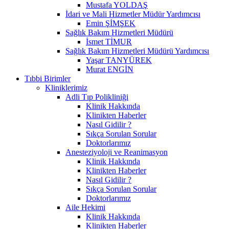
Mustafa YOLDAŞ
İdari ve Mali Hizmetler Müdür Yardımcısı
Emin ŞİMŞEK
Sağlık Bakım Hizmetleri Müdürü
İsmet TİMUR
Sağlık Bakım Hizmetleri Müdürü Yardımcısı
Yaşar TANYÜREK
Murat ENGİN
Tıbbi Birimler
Kliniklerimiz
Adli Tıp Polikliniği
Klinik Hakkında
Klinikten Haberler
Nasıl Gidilir ?
Sıkça Sorulan Sorular
Doktorlarımız
Anesteziyoloji ve Reanimasyon
Klinik Hakkında
Klinikten Haberler
Nasıl Gidilir ?
Sıkça Sorulan Sorular
Doktorlarımız
Aile Hekimi
Klinik Hakkında
Klinikten Haberler