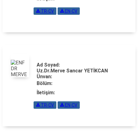
TR-CV
EN-CV
Ad Soyad:
Uz.Dr.Merve Sancar YETİKCAN
Ünvan:
Bölüm:
İletişim:
TR-CV
EN-CV