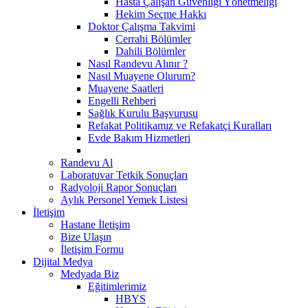
Hasta Çalışan Güvenliği Yönetmeliği
Hekim Seçme Hakkı
Doktor Çalışma Takvimi
Cerrahi Bölümler
Dahili Bölümler
Nasıl Randevu Alınır ?
Nasıl Muayene Olurum?
Muayene Saatleri
Engelli Rehberi
Sağlık Kurulu Başvurusu
Refakat Politikamız ve Refakatçi Kuralları
Evde Bakım Hizmetleri
Randevu Al
Laboratuvar Tetkik Sonuçları
Radyoloji Rapor Sonuçları
Aylık Personel Yemek Listesi
İletişim
Hastane İletişim
Bize Ulaşın
İletişim Formu
Dijital Medya
Medyada Biz
Eğitimlerimiz
HBYS