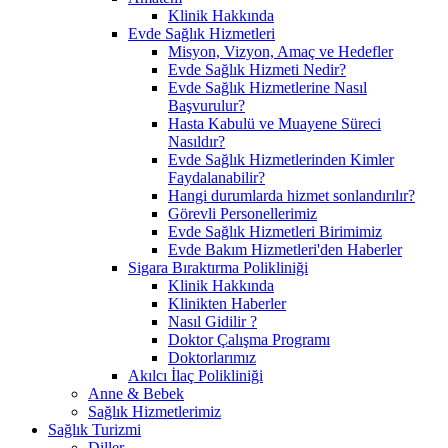
Klinik Hakkında
Evde Sağlık Hizmetleri
Misyon, Vizyon, Amaç ve Hedefler
Evde Sağlık Hizmeti Nedir?
Evde Sağlık Hizmetlerine Nasıl
Başvurulur?
Hasta Kabulü ve Muayene Süreci
Nasıldır?
Evde Sağlık Hizmetlerinden Kimler
Faydalanabilir?
Hangi durumlarda hizmet sonlandırılır?
Görevli Personellerimiz
Evde Sağlık Hizmetleri Birimimiz
Evde Bakım Hizmetleri'den Haberler
Sigara Bıraktırma Polikliniği
Klinik Hakkında
Klinikten Haberler
Nasıl Gidilir ?
Doktor Çalışma Programı
Doktorlarımız
Akılcı İlaç Polikliniği
Anne & Bebek
Sağlık Hizmetlerimiz
Sağlık Turizmi
Diller