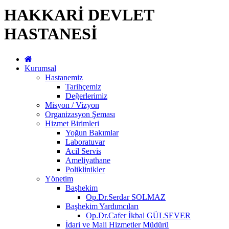
HAKKARİ DEVLET
HASTANESİ
Kurumsal
Hastanemiz
Tarihçemiz
Değerlerimiz
Misyon / Vizyon
Organizasyon Şeması
Hizmet Birimleri
Yoğun Bakımlar
Laboratuvar
Acil Servis
Ameliyathane
Poliklinikler
Yönetim
Başhekim
Op.Dr.Serdar SOLMAZ
Başhekim Yardımcıları
Op.Dr.Cafer İkbal GÜLSEVER
İdari ve Mali Hizmetler Müdürü