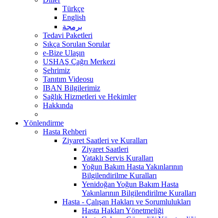
Türkçe
English
برمجة
Tedavi Paketleri
Sıkça Sorulan Sorular
e-Bize Ulaşın
USHAŞ Çağrı Merkezi
Şehrimiz
Tanıtım Videosu
IBAN Bilgilerimiz
Sağlık Hizmetleri ve Hekimler
Hakkında
Yönlendirme
Hasta Rehberi
Ziyaret Saatleri ve Kuralları
Ziyaret Saatleri
Yataklı Servis Kuralları
Yoğun Bakım Hasta Yakınlarının
Bilgilendirilme Kuralları
Yenidoğan Yoğun Bakım Hasta
Yakınlarının Bilgilendirilme Kuralları
Hasta - Çalışan Hakları ve Sorumlulukları
Hasta Hakları Yönetmeliği