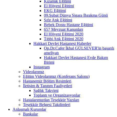
Kızamık Eğitimi
El Hijyeni Eğitimi
EKG Eğitimi
09.Şubat Dünya Sigara Bırakma Günü
Sıfır Atık Eğitimi
Bebek Dostu Hastane Eğitimi
657 Mevzuat Kanunları
El Hijyeni Eğitimi 2020
Tıbbi Atık Eğitimi 2020
Hakkari Devlet Hastanesi Haberler
Op.Dr.Cafer İkbal GÜLSEVER'in başarılı
ameliyatı
Hakkari Devlet Hastanesi Evde Bakım
Birimi
Instagram
Videolarımız
Eğitim Videolarımız (Konferans Salonu)
Hastanemiz Bölüm Resimleri
İletişim & Tanıtım Faaliyetleri
Sağlık Takvimi
Toplantı ve Organizasyonlar
Hastalarımızdan Teşekkür Yazıları
Teşekkür Belgesi Takdimleri
Anlaşmalı Kurumlar
Bankalar