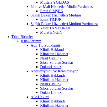
Mustafa YOLDAŞ
İdari ve Mali Hizmetler Müdür Yardımcısı
Emin ŞİMŞEK
Sağlık Bakım Hizmetleri Müdürü
İsmet TİMUR
Sağlık Bakım Hizmetleri Müdürü Yardımcısı
Yaşar TANYÜREK
Murat ENGİN
Tıbbi Birimler
Kliniklerimiz
Adli Tıp Polikliniği
Klinik Hakkında
Klinikten Haberler
Nasıl Gidilir ?
Sıkça Sorulan Sorular
Doktorlarımız
Anesteziyoloji ve Reanimasyon
Klinik Hakkında
Klinikten Haberler
Nasıl Gidilir ?
Sıkça Sorulan Sorular
Doktorlarımız
Aile Hekimi
Klinik Hakkında
Klinikten Haberler