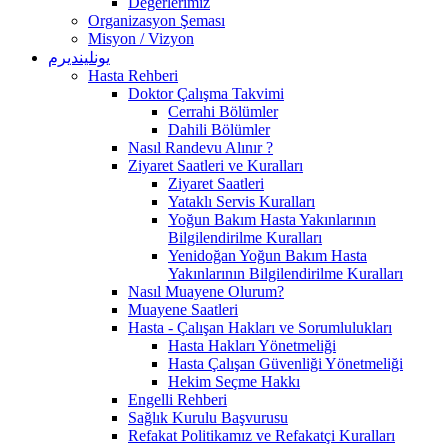
Değerlerimiz
Organizasyon Şeması
Misyon / Vizyon
يونلينديرم
Hasta Rehberi
Doktor Çalışma Takvimi
Cerrahi Bölümler
Dahili Bölümler
Nasıl Randevu Alınır ?
Ziyaret Saatleri ve Kuralları
Ziyaret Saatleri
Yataklı Servis Kuralları
Yoğun Bakım Hasta Yakınlarının
Bilgilendirilme Kuralları
Yenidoğan Yoğun Bakım Hasta
Yakınlarının Bilgilendirilme Kuralları
Nasıl Muayene Olurum?
Muayene Saatleri
Hasta - Çalışan Hakları ve Sorumlulukları
Hasta Hakları Yönetmeliği
Hasta Çalışan Güvenliği Yönetmeliği
Hekim Seçme Hakkı
Engelli Rehberi
Sağlık Kurulu Başvurusu
Refakat Politikamız ve Refakatçi Kuralları