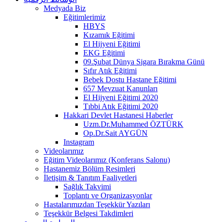
Medyada Biz
Eğitimlerimiz
HBYS
Kızamık Eğitimi
El Hijyeni Eğitimi
EKG Eğitimi
09.Şubat Dünya Sigara Bırakma Günü
Sıfır Atık Eğitimi
Bebek Dostu Hastane Eğitimi
657 Mevzuat Kanunları
El Hijyeni Eğitimi 2020
Tıbbi Atık Eğitimi 2020
Hakkari Devlet Hastanesi Haberler
Uzm.Dr.Muhammed ÖZTÜRK
Op.Dr.Sait AYGÜN
Instagram
Videolarımız
Eğitim Videolarımız (Konferans Salonu)
Hastanemiz Bölüm Resimleri
İletişim & Tanıtım Faaliyetleri
Sağlık Takvimi
Toplantı ve Organizasyonlar
Hastalarımızdan Teşekkür Yazıları
Teşekkür Belgesi Takdimleri