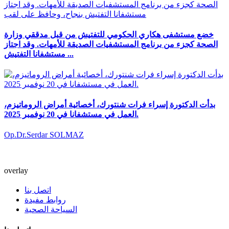
خضع مستشفى هكاري الحكومي للتفتيش من قبل مدققي وزارة
الصحة كجزء من برنامج المستشفيات الصديقة للأمهات. وقد اجتاز
مستشفانا التفتيش ...
بدأت الدكتورة إسراء فرات شنتورك، أخصائية أمراض الروماتيزم،
العمل في مستشفانا في 20 نوفمبر 2025.
Op.Dr.Serdar SOLMAZ
overlay
اتصل بنا
روابط مفيدة
السياحة الصحية