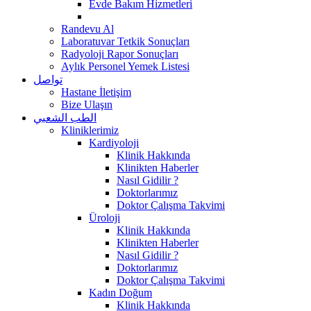
Evde Bakım Hizmetleri
Randevu Al
Laboratuvar Tetkik Sonuçları
Radyoloji Rapor Sonuçları
Aylık Personel Yemek Listesi
تواصل
Hastane İletişim
Bize Ulaşın
الطب الشعبي
Kliniklerimiz
Kardiyoloji
Klinik Hakkında
Klinikten Haberler
Nasıl Gidilir ?
Doktorlarımız
Doktor Çalışma Takvimi
Üroloji
Klinik Hakkında
Klinikten Haberler
Nasıl Gidilir ?
Doktorlarımız
Doktor Çalışma Takvimi
Kadın Doğum
Klinik Hakkında