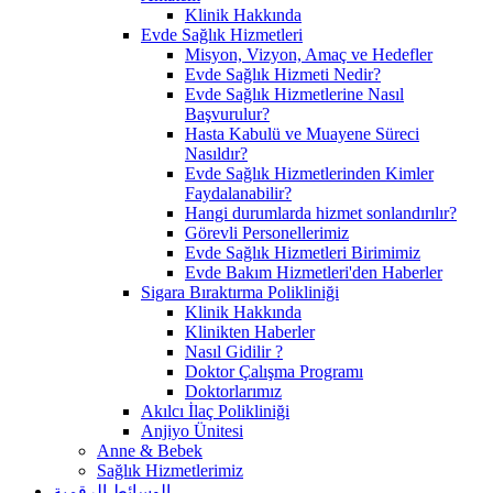
Klinik Hakkında
Evde Sağlık Hizmetleri
Misyon, Vizyon, Amaç ve Hedefler
Evde Sağlık Hizmeti Nedir?
Evde Sağlık Hizmetlerine Nasıl
Başvurulur?
Hasta Kabulü ve Muayene Süreci
Nasıldır?
Evde Sağlık Hizmetlerinden Kimler
Faydalanabilir?
Hangi durumlarda hizmet sonlandırılır?
Görevli Personellerimiz
Evde Sağlık Hizmetleri Birimimiz
Evde Bakım Hizmetleri'den Haberler
Sigara Bıraktırma Polikliniği
Klinik Hakkında
Klinikten Haberler
Nasıl Gidilir ?
Doktor Çalışma Programı
Doktorlarımız
Akılcı İlaç Polikliniği
Anjiyo Ünitesi
Anne & Bebek
Sağlık Hizmetlerimiz
الوسائط الرقمية