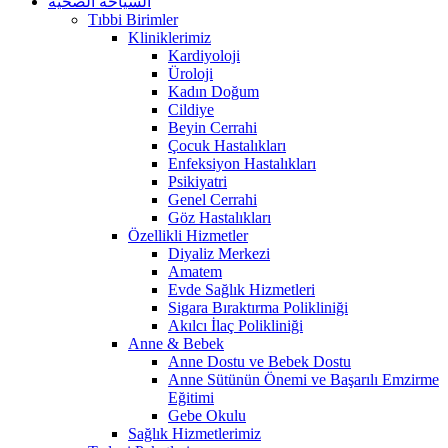
السياحة الصحية
Tıbbi Birimler
Kliniklerimiz
Kardiyoloji
Üroloji
Kadın Doğum
Cildiye
Beyin Cerrahi
Çocuk Hastalıkları
Enfeksiyon Hastalıkları
Psikiyatri
Genel Cerrahi
Göz Hastalıkları
Özellikli Hizmetler
Diyaliz Merkezi
Amatem
Evde Sağlık Hizmetleri
Sigara Bıraktırma Polikliniği
Akılcı İlaç Polikliniği
Anne & Bebek
Anne Dostu ve Bebek Dostu
Anne Sütünün Önemi ve Başarılı Emzirme
Eğitimi
Gebe Okulu
Sağlık Hizmetlerimiz