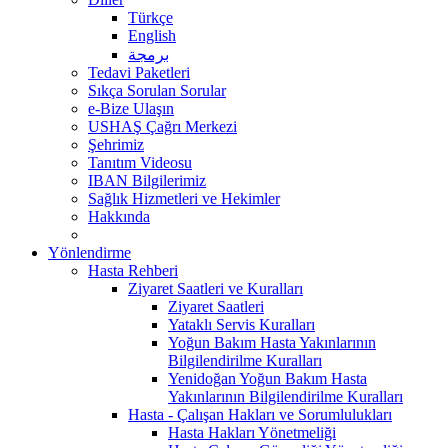
Türkçe
English
برمجة
Tedavi Paketleri
Sıkça Sorulan Sorular
e-Bize Ulaşın
USHAŞ Çağrı Merkezi
Şehrimiz
Tanıtım Videosu
IBAN Bilgilerimiz
Sağlık Hizmetleri ve Hekimler
Hakkında
Yönlendirme
Hasta Rehberi
Ziyaret Saatleri ve Kuralları
Ziyaret Saatleri
Yataklı Servis Kuralları
Yoğun Bakım Hasta Yakınlarının
Bilgilendirilme Kuralları
Yenidoğan Yoğun Bakım Hasta
Yakınlarının Bilgilendirilme Kuralları
Hasta - Çalışan Hakları ve Sorumlulukları
Hasta Hakları Yönetmeliği