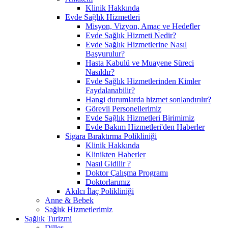
Klinik Hakkında
Evde Sağlık Hizmetleri
Misyon, Vizyon, Amaç ve Hedefler
Evde Sağlık Hizmeti Nedir?
Evde Sağlık Hizmetlerine Nasıl
Başvurulur?
Hasta Kabulü ve Muayene Süreci
Nasıldır?
Evde Sağlık Hizmetlerinden Kimler
Faydalanabilir?
Hangi durumlarda hizmet sonlandırılır?
Görevli Personellerimiz
Evde Sağlık Hizmetleri Birimimiz
Evde Bakım Hizmetleri'den Haberler
Sigara Bıraktırma Polikliniği
Klinik Hakkında
Klinikten Haberler
Nasıl Gidilir ?
Doktor Çalışma Programı
Doktorlarımız
Akılcı İlaç Polikliniği
Anne & Bebek
Sağlık Hizmetlerimiz
Sağlık Turizmi
Diller