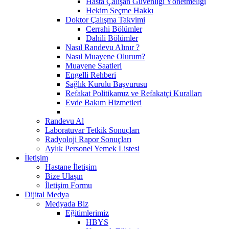
Hasta Çalışan Güvenliği Yönetmeliği
Hekim Seçme Hakkı
Doktor Çalışma Takvimi
Cerrahi Bölümler
Dahili Bölümler
Nasıl Randevu Alınır ?
Nasıl Muayene Olurum?
Muayene Saatleri
Engelli Rehberi
Sağlık Kurulu Başvurusu
Refakat Politikamız ve Refakatçi Kuralları
Evde Bakım Hizmetleri
Randevu Al
Laboratuvar Tetkik Sonuçları
Radyoloji Rapor Sonuçları
Aylık Personel Yemek Listesi
İletişim
Hastane İletişim
Bize Ulaşın
İletişim Formu
Dijital Medya
Medyada Biz
Eğitimlerimiz
HBYS