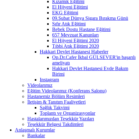
Kızamık Eğitimi
El Hijyeni Eğitimi
EKG Eğitimi
09.Şubat Dünya Sigara Bırakma Günü
Sıfır Atık Eğitimi
Bebek Dostu Hastane Eğitimi
657 Mevzuat Kanunları
El Hijyeni Eğitimi 2020
Tıbbi Atık Eğitimi 2020
Hakkari Devlet Hastanesi Haberler
Op.Dr.Cafer İkbal GÜLSEVER'in başarılı
ameliyatı
Hakkari Devlet Hastanesi Evde Bakım
Birimi
Instagram
Videolarımız
Eğitim Videolarımız (Konferans Salonu)
Hastanemiz Bölüm Resimleri
İletişim & Tanıtım Faaliyetleri
Sağlık Takvimi
Toplantı ve Organizasyonlar
Hastalarımızdan Teşekkür Yazıları
Teşekkür Belgesi Takdimleri
Anlaşmalı Kurumlar
Bankalar