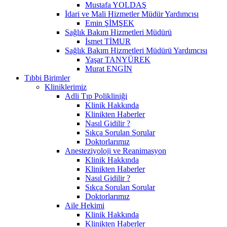
Mustafa YOLDAŞ
İdari ve Mali Hizmetler Müdür Yardımcısı
Emin ŞİMŞEK
Sağlık Bakım Hizmetleri Müdürü
İsmet TİMUR
Sağlık Bakım Hizmetleri Müdürü Yardımcısı
Yaşar TANYÜREK
Murat ENGİN
Tıbbi Birimler
Kliniklerimiz
Adli Tıp Polikliniği
Klinik Hakkında
Klinikten Haberler
Nasıl Gidilir ?
Sıkça Sorulan Sorular
Doktorlarımız
Anesteziyoloji ve Reanimasyon
Klinik Hakkında
Klinikten Haberler
Nasıl Gidilir ?
Sıkça Sorulan Sorular
Doktorlarımız
Aile Hekimi
Klinik Hakkında
Klinikten Haberler