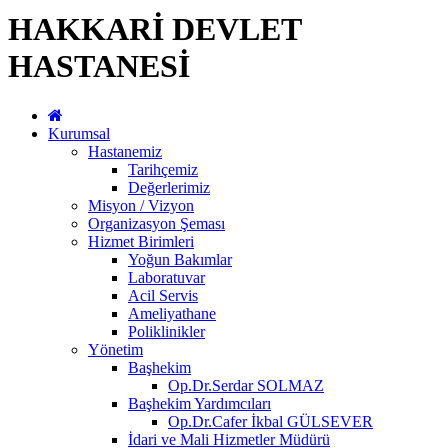
HAKKARİ DEVLET
HASTANESİ
Kurumsal
Hastanemiz
Tarihçemiz
Değerlerimiz
Misyon / Vizyon
Organizasyon Şeması
Hizmet Birimleri
Yoğun Bakımlar
Laboratuvar
Acil Servis
Ameliyathane
Poliklinikler
Yönetim
Başhekim
Op.Dr.Serdar SOLMAZ
Başhekim Yardımcıları
Op.Dr.Cafer İkbal GÜLSEVER
İdari ve Mali Hizmetler Müdürü