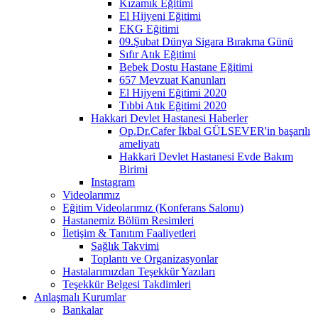
Kızamık Eğitimi
El Hijyeni Eğitimi
EKG Eğitimi
09.Şubat Dünya Sigara Bırakma Günü
Sıfır Atık Eğitimi
Bebek Dostu Hastane Eğitimi
657 Mevzuat Kanunları
El Hijyeni Eğitimi 2020
Tıbbi Atık Eğitimi 2020
Hakkari Devlet Hastanesi Haberler
Op.Dr.Cafer İkbal GÜLSEVER'in başarılı
ameliyatı
Hakkari Devlet Hastanesi Evde Bakım
Birimi
Instagram
Videolarımız
Eğitim Videolarımız (Konferans Salonu)
Hastanemiz Bölüm Resimleri
İletişim & Tanıtım Faaliyetleri
Sağlık Takvimi
Toplantı ve Organizasyonlar
Hastalarımızdan Teşekkür Yazıları
Teşekkür Belgesi Takdimleri
Anlaşmalı Kurumlar
Bankalar