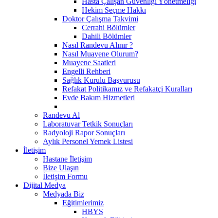
Hasta Çalışan Güvenliği Yönetmeliği
Hekim Seçme Hakkı
Doktor Çalışma Takvimi
Cerrahi Bölümler
Dahili Bölümler
Nasıl Randevu Alınır ?
Nasıl Muayene Olurum?
Muayene Saatleri
Engelli Rehberi
Sağlık Kurulu Başvurusu
Refakat Politikamız ve Refakatçi Kuralları
Evde Bakım Hizmetleri
Randevu Al
Laboratuvar Tetkik Sonuçları
Radyoloji Rapor Sonuçları
Aylık Personel Yemek Listesi
İletişim
Hastane İletişim
Bize Ulaşın
İletişim Formu
Dijital Medya
Medyada Biz
Eğitimlerimiz
HBYS