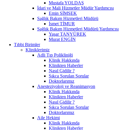
Mustafa YOLDAŞ
İdari ve Mali Hizmetler Müdür Yardımcısı
Emin ŞİMŞEK
Sağlık Bakım Hizmetleri Müdürü
İsmet TİMUR
Sağlık Bakım Hizmetleri Müdürü Yardımcısı
Yaşar TANYÜREK
Murat ENGİN
Tıbbi Birimler
Kliniklerimiz
Adli Tıp Polikliniği
Klinik Hakkında
Klinikten Haberler
Nasıl Gidilir ?
Sıkça Sorulan Sorular
Doktorlarımız
Anesteziyoloji ve Reanimasyon
Klinik Hakkında
Klinikten Haberler
Nasıl Gidilir ?
Sıkça Sorulan Sorular
Doktorlarımız
Aile Hekimi
Klinik Hakkında
Klinikten Haberler