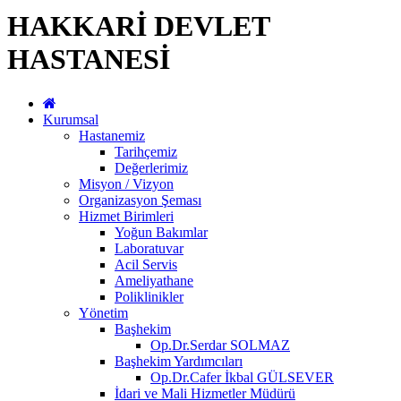
HAKKARİ DEVLET
HASTANESİ
Kurumsal
Hastanemiz
Tarihçemiz
Değerlerimiz
Misyon / Vizyon
Organizasyon Şeması
Hizmet Birimleri
Yoğun Bakımlar
Laboratuvar
Acil Servis
Ameliyathane
Poliklinikler
Yönetim
Başhekim
Op.Dr.Serdar SOLMAZ
Başhekim Yardımcıları
Op.Dr.Cafer İkbal GÜLSEVER
İdari ve Mali Hizmetler Müdürü