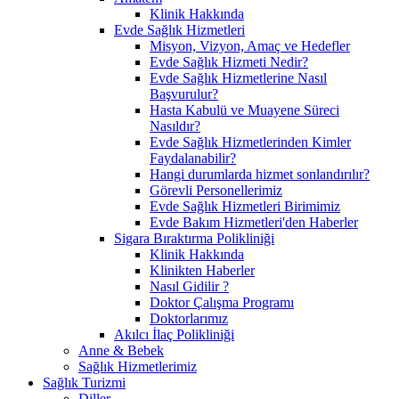
Klinik Hakkında
Evde Sağlık Hizmetleri
Misyon, Vizyon, Amaç ve Hedefler
Evde Sağlık Hizmeti Nedir?
Evde Sağlık Hizmetlerine Nasıl
Başvurulur?
Hasta Kabulü ve Muayene Süreci
Nasıldır?
Evde Sağlık Hizmetlerinden Kimler
Faydalanabilir?
Hangi durumlarda hizmet sonlandırılır?
Görevli Personellerimiz
Evde Sağlık Hizmetleri Birimimiz
Evde Bakım Hizmetleri'den Haberler
Sigara Bıraktırma Polikliniği
Klinik Hakkında
Klinikten Haberler
Nasıl Gidilir ?
Doktor Çalışma Programı
Doktorlarımız
Akılcı İlaç Polikliniği
Anne & Bebek
Sağlık Hizmetlerimiz
Sağlık Turizmi
Diller