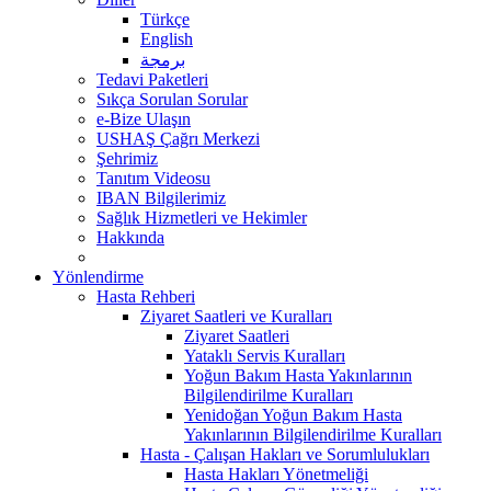
Türkçe
English
برمجة
Tedavi Paketleri
Sıkça Sorulan Sorular
e-Bize Ulaşın
USHAŞ Çağrı Merkezi
Şehrimiz
Tanıtım Videosu
IBAN Bilgilerimiz
Sağlık Hizmetleri ve Hekimler
Hakkında
Yönlendirme
Hasta Rehberi
Ziyaret Saatleri ve Kuralları
Ziyaret Saatleri
Yataklı Servis Kuralları
Yoğun Bakım Hasta Yakınlarının
Bilgilendirilme Kuralları
Yenidoğan Yoğun Bakım Hasta
Yakınlarının Bilgilendirilme Kuralları
Hasta - Çalışan Hakları ve Sorumlulukları
Hasta Hakları Yönetmeliği