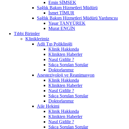
Emin ŞİMŞEK
Sağlık Bakım Hizmetleri Müdürü
İsmet TİMUR
Sağlık Bakım Hizmetleri Müdürü Yardımcısı
Yaşar TANYÜREK
Murat ENGİN
Tıbbi Birimler
Kliniklerimiz
Adli Tıp Polikliniği
Klinik Hakkında
Klinikten Haberler
Nasıl Gidilir ?
Sıkça Sorulan Sorular
Doktorlarımız
Anesteziyoloji ve Reanimasyon
Klinik Hakkında
Klinikten Haberler
Nasıl Gidilir ?
Sıkça Sorulan Sorular
Doktorlarımız
Aile Hekimi
Klinik Hakkında
Klinikten Haberler
Nasıl Gidilir ?
Sıkça Sorulan Sorular