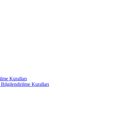
ilme Kuralları
ilgilendirilme Kuralları