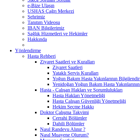
e-Bize Ulaşın
USHAŞ Çağrı Merkezi
Şehrimiz
Tanıtım Videosu
IBAN Bilgilerimiz
Sağlık Hizmetleri ve Hekimler
Hakkında
Yönlendirme
Hasta Rehberi
Ziyaret Saatleri ve Kuralları
Ziyaret Saatleri
Yataklı Servis Kuralları
Yoğun Bakım Hasta Yakınlarının Bilgilendir
Yenidoğan Yoğun Bakım Hasta Yakınlarının B
Hasta - Çalışan Hakları ve Sorumlulukları
Hasta Hakları Yönetmeliği
Hasta Çalışan Güvenliği Yönetmeliği
Hekim Seçme Hakkı
Doktor Çalışma Takvimi
Cerrahi Bölümler
Dahili Bölümler
Nasıl Randevu Alınır ?
Nasıl Muayene Olurum?