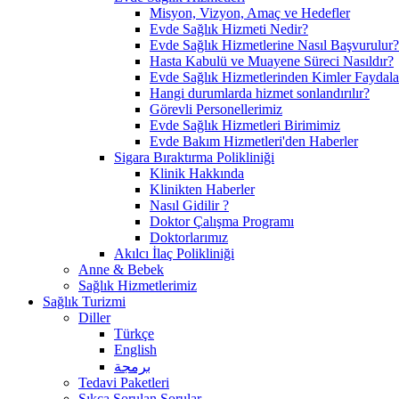
Misyon, Vizyon, Amaç ve Hedefler
Evde Sağlık Hizmeti Nedir?
Evde Sağlık Hizmetlerine Nasıl Başvurulur?
Hasta Kabulü ve Muayene Süreci Nasıldır?
Evde Sağlık Hizmetlerinden Kimler Faydala
Hangi durumlarda hizmet sonlandırılır?
Görevli Personellerimiz
Evde Sağlık Hizmetleri Birimimiz
Evde Bakım Hizmetleri'den Haberler
Sigara Bıraktırma Polikliniği
Klinik Hakkında
Klinikten Haberler
Nasıl Gidilir ?
Doktor Çalışma Programı
Doktorlarımız
Akılcı İlaç Polikliniği
Anne & Bebek
Sağlık Hizmetlerimiz
Sağlık Turizmi
Diller
Türkçe
English
برمجة
Tedavi Paketleri
Sıkça Sorulan Sorular