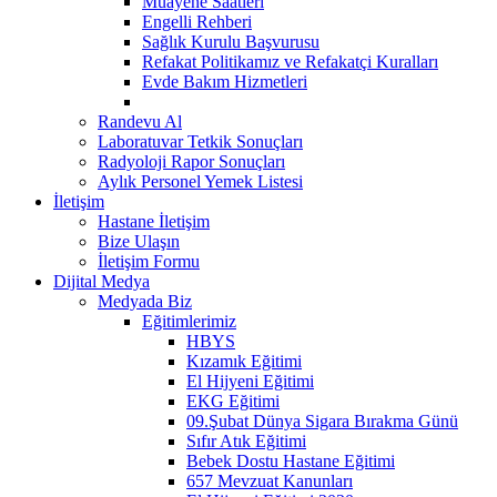
Muayene Saatleri
Engelli Rehberi
Sağlık Kurulu Başvurusu
Refakat Politikamız ve Refakatçi Kuralları
Evde Bakım Hizmetleri
Randevu Al
Laboratuvar Tetkik Sonuçları
Radyoloji Rapor Sonuçları
Aylık Personel Yemek Listesi
İletişim
Hastane İletişim
Bize Ulaşın
İletişim Formu
Dijital Medya
Medyada Biz
Eğitimlerimiz
HBYS
Kızamık Eğitimi
El Hijyeni Eğitimi
EKG Eğitimi
09.Şubat Dünya Sigara Bırakma Günü
Sıfır Atık Eğitimi
Bebek Dostu Hastane Eğitimi
657 Mevzuat Kanunları