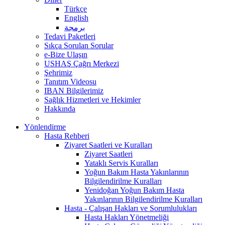
Türkçe
English
برمجة
Tedavi Paketleri
Sıkça Sorulan Sorular
e-Bize Ulaşın
USHAŞ Çağrı Merkezi
Şehrimiz
Tanıtım Videosu
IBAN Bilgilerimiz
Sağlık Hizmetleri ve Hekimler
Hakkında
Yönlendirme
Hasta Rehberi
Ziyaret Saatleri ve Kuralları
Ziyaret Saatleri
Yataklı Servis Kuralları
Yoğun Bakım Hasta Yakınlarının
Bilgilendirilme Kuralları
Yenidoğan Yoğun Bakım Hasta
Yakınlarının Bilgilendirilme Kuralları
Hasta - Çalışan Hakları ve Sorumlulukları
Hasta Hakları Yönetmeliği