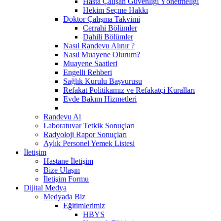
Hasta Çalışan Güvenliği Yönetmeliği
Hekim Seçme Hakkı
Doktor Çalışma Takvimi
Cerrahi Bölümler
Dahili Bölümler
Nasıl Randevu Alınır ?
Nasıl Muayene Olurum?
Muayene Saatleri
Engelli Rehberi
Sağlık Kurulu Başvurusu
Refakat Politikamız ve Refakatçi Kuralları
Evde Bakım Hizmetleri
Randevu Al
Laboratuvar Tetkik Sonuçları
Radyoloji Rapor Sonuçları
Aylık Personel Yemek Listesi
İletişim
Hastane İletişim
Bize Ulaşın
İletişim Formu
Dijital Medya
Medyada Biz
Eğitimlerimiz
HBYS