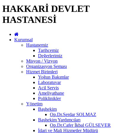
HAKKARİ DEVLET
HASTANESİ
Kurumsal
Hastanemiz
Tarihçemiz
Değerlerimiz
Misyon / Vizyon
Organizasyon Şeması
Hizmet Birimleri
Yoğun Bakımlar
Laboratuvar
Acil Servis
Ameliyathane
Poliklinikler
Yönetim
Başhekim
Op.Dr.Serdar SOLMAZ
Başhekim Yardımcıları
Op.Dr.Cafer İkbal GÜLSEVER
İdari ve Mali Hizmetler Müdürü