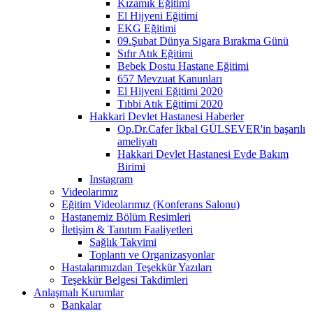
Kızamık Eğitimi
El Hijyeni Eğitimi
EKG Eğitimi
09.Şubat Dünya Sigara Bırakma Günü
Sıfır Atık Eğitimi
Bebek Dostu Hastane Eğitimi
657 Mevzuat Kanunları
El Hijyeni Eğitimi 2020
Tıbbi Atık Eğitimi 2020
Hakkari Devlet Hastanesi Haberler
Op.Dr.Cafer İkbal GÜLSEVER'in başarılı
ameliyatı
Hakkari Devlet Hastanesi Evde Bakım
Birimi
Instagram
Videolarımız
Eğitim Videolarımız (Konferans Salonu)
Hastanemiz Bölüm Resimleri
İletişim & Tanıtım Faaliyetleri
Sağlık Takvimi
Toplantı ve Organizasyonlar
Hastalarımızdan Teşekkür Yazıları
Teşekkür Belgesi Takdimleri
Anlaşmalı Kurumlar
Bankalar