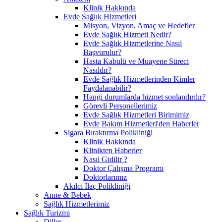
Klinik Hakkında
Evde Sağlık Hizmetleri
Misyon, Vizyon, Amaç ve Hedefler
Evde Sağlık Hizmeti Nedir?
Evde Sağlık Hizmetlerine Nasıl
Başvurulur?
Hasta Kabulü ve Muayene Süreci
Nasıldır?
Evde Sağlık Hizmetlerinden Kimler
Faydalanabilir?
Hangi durumlarda hizmet sonlandırılır?
Görevli Personellerimiz
Evde Sağlık Hizmetleri Birimimiz
Evde Bakım Hizmetleri'den Haberler
Sigara Bıraktırma Polikliniği
Klinik Hakkında
Klinikten Haberler
Nasıl Gidilir ?
Doktor Çalışma Programı
Doktorlarımız
Akılcı İlaç Polikliniği
Anne & Bebek
Sağlık Hizmetlerimiz
Sağlık Turizmi
Diller