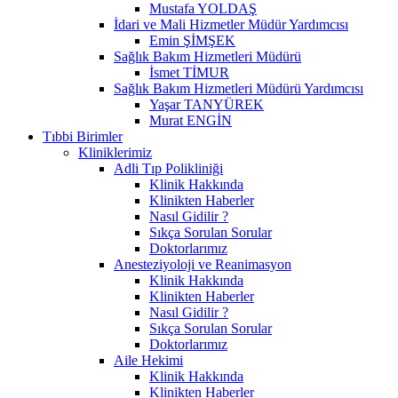
Mustafa YOLDAŞ
İdari ve Mali Hizmetler Müdür Yardımcısı
Emin ŞİMŞEK
Sağlık Bakım Hizmetleri Müdürü
İsmet TİMUR
Sağlık Bakım Hizmetleri Müdürü Yardımcısı
Yaşar TANYÜREK
Murat ENGİN
Tıbbi Birimler
Kliniklerimiz
Adli Tıp Polikliniği
Klinik Hakkında
Klinikten Haberler
Nasıl Gidilir ?
Sıkça Sorulan Sorular
Doktorlarımız
Anesteziyoloji ve Reanimasyon
Klinik Hakkında
Klinikten Haberler
Nasıl Gidilir ?
Sıkça Sorulan Sorular
Doktorlarımız
Aile Hekimi
Klinik Hakkında
Klinikten Haberler